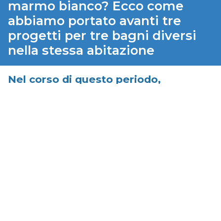
marmo bianco? Ecco come
abbiamo portato avanti tre
progetti per tre bagni diversi
nella stessa abitazione
Nel corso di questo periodo,
Prova a immaginare un hotel trasformato in residence a
Bordighera. I
bagni
di un singolo appartamento,
realizzati
in marmo di Carrara
, sono per forza di cose
molto simili tra loro: tutti con il piano in marmo, la
vasca idromassaggio e i sanitari sospesi. Insomma: belli,
ma datati.
Come si fa, in questo caso, a dare un’impronta più
moderna senza dover ristrutturare
in toto
? Scopriamolo
insieme in questo progetto triplo di
Moro Progetto
Bagno
!