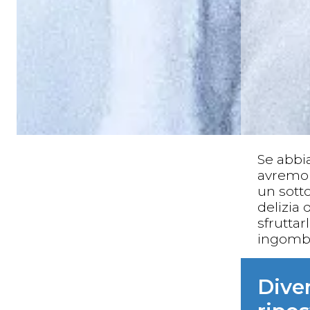
Se abbia
avremo 
un sotto
delizia
sfrutta
ingombr
Diver