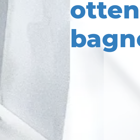
otten
bagno