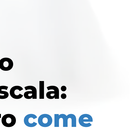
o
scala:
ro
come