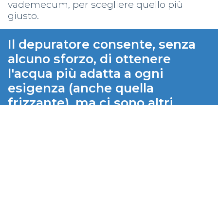
vademecum, per scegliere quello più
giusto.
Il depuratore consente, senza
alcuno sforzo, di ottenere
l'acqua più adatta a ogni
esigenza (anche quella
frizzante), ma ci sono altri
buoni motivi per installarne
uno...
Comodità, risparmio e salute
L’uso del depuratore elimina la necessità di dover
acquistare l’acqua al supermercato. Potrai dire addio
all'inutile fatica del trasporto e anche all'ingombro in
dispensa.