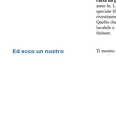
carta da p
anno fa. L
speciale fi
rivestimen
Quello che
lavabile e 
finiture.
Ed ecco un nostro
Ti mostro 
carta da pa
lavoro!
La sfida è
piccolo ba
Milano di 
spazio att
altamente
utilizzato
proposto l
risultato:
L’unica di
opzioni a 