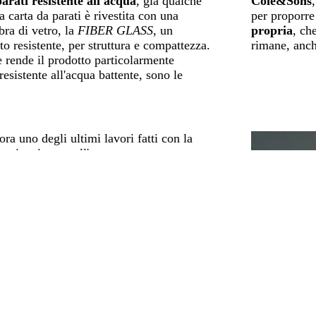
arati resistente all'acqua
, già qualche
Cole&Sons
a carta da parati è rivestita con una
per proporre
bra di vetro, la
FIBER GLASS
, un
propria
, ch
to resistente, per struttura e compattezza.
rimane, anc
 rende il prodotto particolarmente
resistente all'acqua battente, sono le
ora uno degli ultimi lavori fatti con la
rati resistente all'acqua.
 stata trovare una soluzione particolare nel
gno della zona giorno nella casa di
una nostra cliente. Voleva creare uno
rezzato con l’essenziale, ma
 scenografico
, poiché sarebbe stato
 soprattutto dagli ospiti. Le abbiamo
a finitura
WHITE GLASS
ed ecco il
un bagno intimo e femminile
.
fficoltà è stata scegliere
tra le tantissime
catalogo!