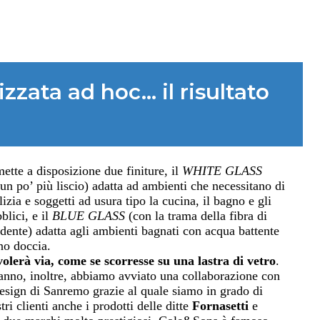
zzata ad hoc… il risultato
tte a disposizione due finiture, il
WHITE GLASS
 un po’ più liscio) adatta ad ambienti che necessitano di
izia e soggetti ad usura tipo la cucina, il bagno e gli
blici, e il
BLUE GLASS
(con la trama della fibra di
idente) adatta agli ambienti bagnati con acqua battente
no doccia.
olerà via, come se scorresse su una lastra di vetro
.
anno, inoltre, abbiamo avviato una collaborazione con
design di Sanremo grazie al quale siamo in grado di
stri clienti anche i prodotti delle ditte
Fornasetti
e