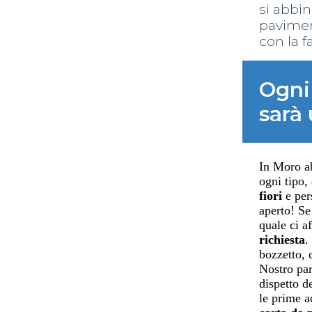
si abbin
pavimen
con la f
Ogni 
sarà
In Moro ab
ogni tipo, 
fiori
e per
aperto! Se 
quale ci 
richiesta
.
bozzetto, 
Nostro par
dispetto d
le prime a