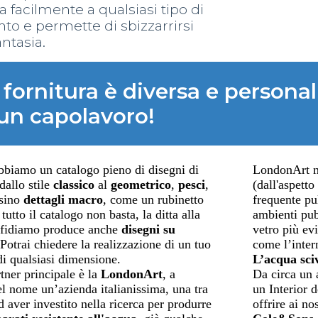
a facilmente a qualsiasi tipo di
to e permette di sbizzarrirsi
antasia.
fornitura è diversa e personali
 un capolavoro!
biamo un catalogo pieno di disegni di
LondonArt me
dallo stile
classico
al
geometrico
,
pesci
,
(dall'aspetto
sino
dettagli macro
, come un rubinetto
frequente pul
tutto il catalogo non basta, la ditta alla
ambienti pub
affidiamo produce anche
disegni su
vetro più ev
 Potrai chiedere la realizzazione di un tuo
come l’inter
di qualsiasi dimensione.
L’acqua sciv
tner principale è la
LondonArt
, a
Da circa un 
el nome un’azienda italianissima, una tra
un Interior 
d aver investito nella ricerca per produrre
offrire ai no