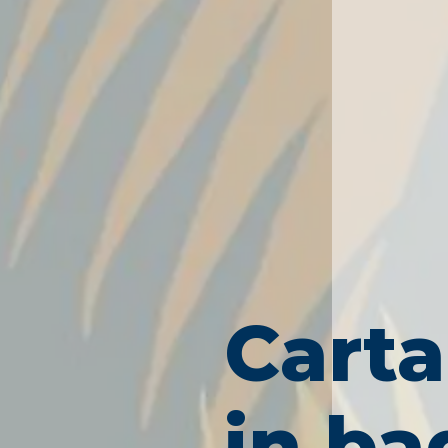
Carta
in b