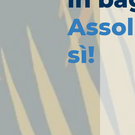
Asso
sì!