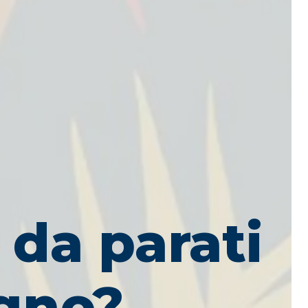
 da parati
agno?