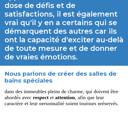
dose de défis et de
satisfactions, il est également
vrai qu'il y en a certains qui se
démarquent des autres car ils
ont la capacité d'exciter au-delà
de toute mesure et de donner
de vraies émotions.
Nous parlons de créer des salles de
bains spéciales
dans des immeubles pleins de charme, qui doivent être
abordés avec
respect
et
attention
, afin que leur
caractère et leur personnalité soient toujours préservés.
Toute intervention qui y est effectuée doit être pesée et
évaluée, à la lumière de considérations qui doivent
nécessairement garder à l'esprit leur
valeur historique
et
leur
intégrité
esthétique
et
substantielle
.