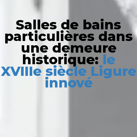
Salles de bains
particulières dans
une demeure
historique:
le
XVIIIe siècle Ligure
innové