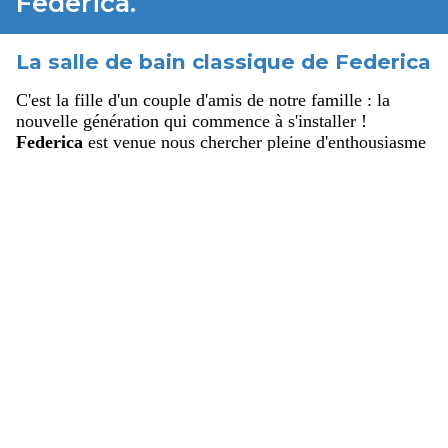
Federica.
La salle de bain classique de Federica
C'est la fille d'un couple d'amis de notre famille : la
nouvelle génération qui commence à s'installer !
Federica
est venue nous chercher pleine d'enthousiasme
: elle avait hâte de créer enfin son propre nid, d'y habiter
et de se retirer à la fin de la journée pour se reposer et se
sentir bien.
Elle avait surtout des idées très claires
sur
ce qu'il fallait nous demander et sur le style à choisir.
Malgré son jeune âge, elle ne nous a pas demandé de
créer une salle de bain moderne au style contemporain,
peut-être hyper-technologique et futuriste : au contraire,
son désir était d'avoir une salle de bain classique
.
Cela peut sembler un choix particulier pour une jeune
fille, mais en réalité sa demande est bien plus dans l'air
du temps qu'on ne le pense:
la référence au passé et le
goût pour le style classique sont, en effet,
actuellement parmi les les plus courants et les plus
populaires
.