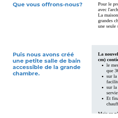
Que vous offrons-nous?
Pour le pr
avec l'arc
La maison
grandes ch
une seule 
Puis nous avons créé
La nouvel
cm) conti
une petite salle de bain
le meu
accessible de la grande
que 3
chambre.
sur l
facili
sur la
servie
Et fin
chauff
Mais ce n’