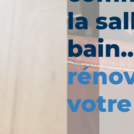
la sa
bain..
rénov
votre