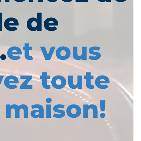
lle de
.
et vous
ez toute
 maison!