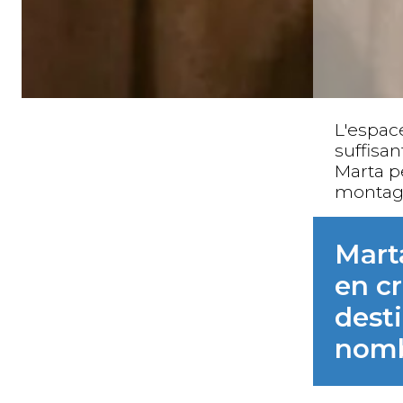
L'espac
suffisa
Marta p
montag
Mart
en cr
desti
nomb