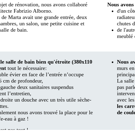
ojet de rénovation, nous avons collaboré
Nous avons 
hitecte Fabrizio Alborno.
d'un côt
 de Marta avait une grande entrée, deux
radiateu
ambres, un salon, une petite cuisine et
chutes d
salle de bain.
de l'aut
meublé d
le salle de bain bien qu'étroite (380x110
Nous av
ent
tout le nécessaire:
murs en 
ble évier en face de l’entrée n’occupe
principa
6 cm de profondeur,
La salle
a gauche deux sanitaires suspendus
pas par
tent l’entretien,
interven
 droite un douche avec un très utile sèche-
avec le
ttes.
les car
alement nous avons trouvé la place pour le
de coul
e-eau à gaz !
est pas tout !