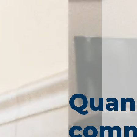
Quan
comm